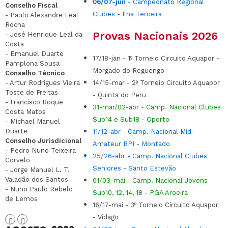
06/07-jun
- Campeonato Regional
Conselho Fiscal
Clubes - Ilha Terceira
- Paulo Alexandre Leal
Rocha
Provas Nacionais 2026
- José Henrique Leal da
Costa
- Emanuel Duarte
17/18-jan - 1º Torneio Circuito Aquapor -
Pamplona Sousa
Morgado do Reguengo
Conselho Técnico
- Artur Rodrigues Vieira
14/15-mar - 2º Torneio Circuito Aquapor
Toste de Freitas
- Quinta do Peru
- Francisco Roque
31-mar/02-abr - Camp. Nacional Clubes
Costa Matos
Sub14 e Sub18 - Oporto
- Michael Manuel
Duarte
11/12-abr -
Camp. Nacional Mid-
Conselho Jurisdicional
Amateur BPI - Montado
- Pedro Nuno Teixeira
25/26-abr - Camp. Nacional Clubes
Corvelo
Seniores - Santo Estevão
- Jorge Manuel L. T.
Valadão dos Santos
01/03-mai -
Camp. Nacional Jovens
- Nuno Paulo Rebelo
Sub10, 12, 14, 18 - PGA Aroeira
de Lemos
16/17-mai - 3º Torneio Circuito Aquapor
- Vidago