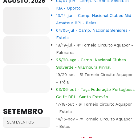
AGOSTO, 2026
04/07-jun - Camp. Nacional Absoluto
KIA - Oporto
13/14-jun - Camp. Nacional Clubes Mid-
Amateur BPI - Belas
04/05-jul - Camp. Nacional Seniores -
Estela
18/19-jul - 4
º Torneio Circuito Aquapor -
Palmares
25/28-ago - Camp. Nacional Clubes
Solverde - Vilamoura Pinhal
19/20-set - 5
º Torneio Circuito Aquapor
- Tróia
03/06-out -
Taça Federação Portuguesa
Golfe BPI - Santo Estevão
17/18-out - 6
º Torneio Circuito Aquapor
SETEMBRO
- Estela
14/15-nov - 7
º Torneio Circuito Aquapor
SEM EVENTOS
- Belas