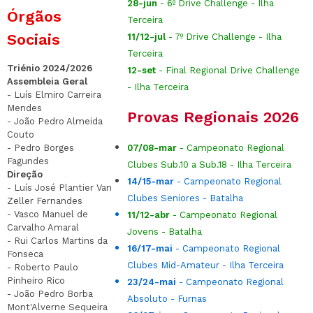
28-jun
- 6º Drive Challenge - Ilha
Órgãos
Terceira
Sociais
11/12-jul
- 7º Drive Challenge - Ilha
Terceira
Triénio 2024/2026
12-set
- Final Regional Drive Challenge
Assembleia Geral
- Ilha Terceira
- Luís Elmiro Carreira
Mendes
Provas Regionais 2026
- João Pedro Almeida
Couto
- Pedro Borges
07/08-mar
- Campeonato Regional
Fagundes
Clubes Sub.10 a Sub.18 - Ilha Terceira
Direção
14/15-mar
- Campeonato Regional
- Luís José Plantier Van
Clubes Seniores - Batalha
Zeller Fernandes
- Vasco Manuel de
11/12-abr
- Campeonato Regional
Carvalho Amaral
Jovens - Batalha
- Rui Carlos Martins da
16/17-mai
- Campeonato Regional
Fonseca
Clubes Mid-Amateur - Ilha Terceira
- Roberto Paulo
Pinheiro Rico
23/24-mai
- Campeonato Regional
- João Pedro Borba
Absoluto - Furnas
Mont'Alverne Sequeira